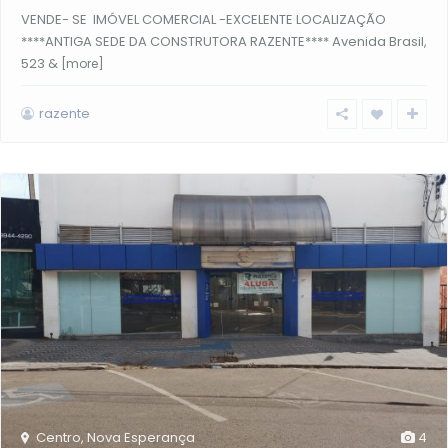
VENDE- SE IMÓVEL COMERCIAL -EXCELENTE LOCALIZAÇÃO
****ANTIGA SEDE DA CONSTRUTORA RAZENTE**** Avenida Brasil,
523 &
[more]
razente
Centro
,
Nova Esperança
4