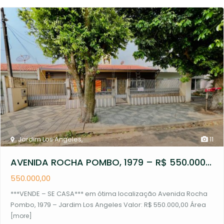
Jardim Los Angeles
,
11
AVENIDA ROCHA POMBO, 1979 – R$ 550.000...
550.000,00
***VENDE – SE CASA*** em ótima localização Avenida Rocha
Pombo, 1979 – Jardim Los Angeles Valor: R$ 550.000,00 Área
[more]