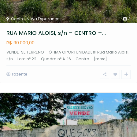
Centro
,
Nova Esperança
3
RUA MARIO ALOISI, s/n – CENTRO –...
R$ 90.000,00
VENDE-SE TERRENO – ÓTIMA OPORTUNIDADE!!! Rua Mario Aloisi.
s/n – Lote nº 22 – Quadra nº A-16 – Centro –
[more]
razente