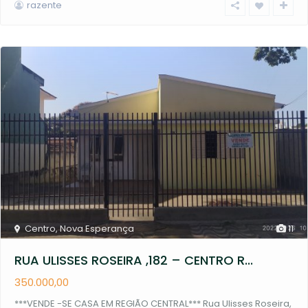
razente
Centro
,
Nova Esperança
11
RUA ULISSES ROSEIRA ,182 – CENTRO R...
350.000,00
***VENDE -SE CASA EM REGIÃO CENTRAL*** Rua Ulisses Roseira,