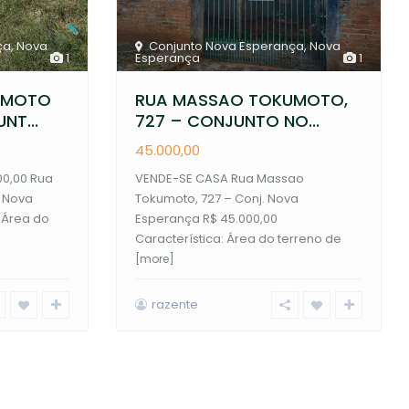
ça
,
Nova
Conjunto Nova Esperança
,
Nova
1
Esperança
1
UMOTO
RUA MASSAO TOKUMOTO,
NT...
727 – CONJUNTO NO...
45.000,00
00,00 Rua
VENDE-SE CASA Rua Massao
 Nova
Tokumoto, 727 – Conj. Nova
 Área do
Esperança R$ 45.000,00
Característica: Área do terreno de
[more]
razente