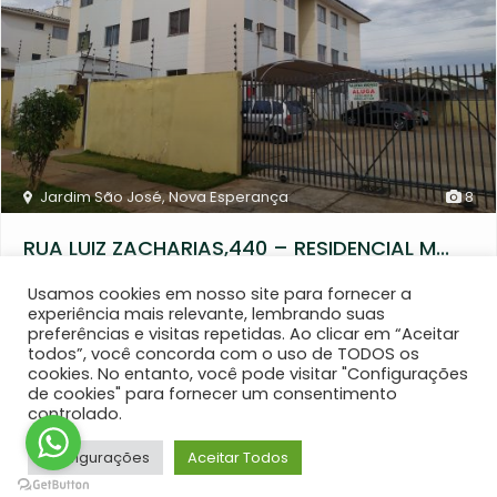
Jardim São José
,
Nova Esperança
8
RUA LUIZ ZACHARIAS,440 – RESIDENCIAL M...
150.000,00
Usamos cookies em nosso site para fornecer a
experiência mais relevante, lembrando suas
VENDE–SE APARTAMENTO
Rua Luiz Zacharias, 440
preferências e visitas repetidas. Ao clicar em “Aceitar
Residencial Marabá Bloco B apto 202 C , Jardim São
[more]
todos”, você concorda com o uso de TODOS os
cookies. No entanto, você pode visitar "Configurações
de cookies" para fornecer um consentimento
razente
controlado.
Configurações
Aceitar Todos