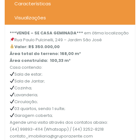
Características
Visualizações
***VENDE – SE CASA GEMINADA***
em ótima localização
Rua Paulo Pulcinelli, 249 – Jardim São José
Valor: R$ 350.000,00
Área total do terreno: 168,00 m²
Área construída: 100,33 m²
Casa contendo:
Sala de estar;
Sala de Jantar;
Cozinha;
Lavanderia;
Circulação;
03 quartos, sendo 1 suíte;
Garagem coberta;
Agende uma visita através dos contatos abaixo:
(44) 99893-4114 (Whatsapp) / (44) 3252-8218
contato_imobiliaria@gruporazente.com