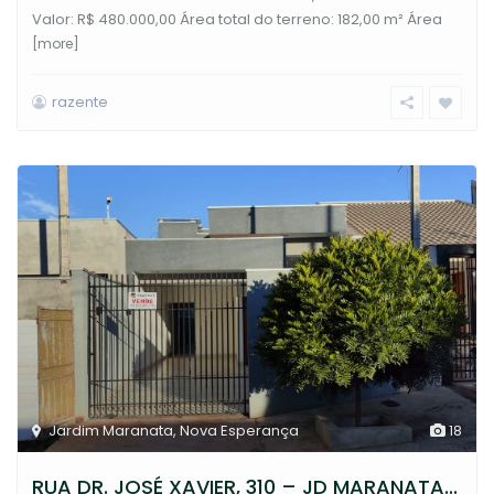
Valor: R$ 480.000,00 Área total do terreno: 182,00 m² Área
[more]
razente
Jardim Maranata
,
Nova Esperança
18
RUA DR. JOSÉ XAVIER, 310 – JD MARANATA...